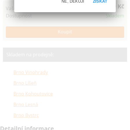
NE, DĚKUJI
ZÍSKAT
199 Kč
Vaše cena
Dostupnost
Skladem
Skladem na prodejně:
Brno Vinohrady
Brno Líšeň
Brno Kohoutovice
Brno Lesná
Brno Bystrc
Detailní informace