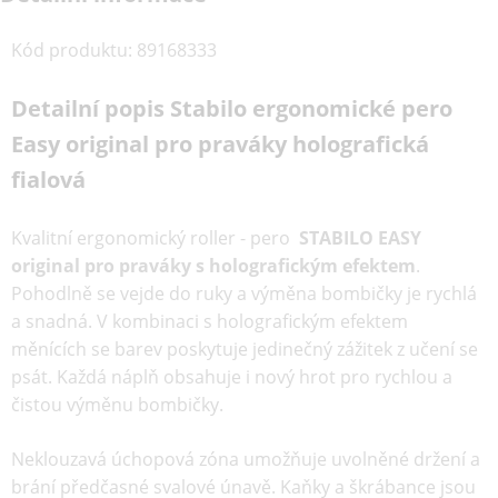
Kód produktu
:
89168333
Detailní popis Stabilo ergonomické pero
Easy original pro praváky holografická
fialová
Kvalitní ergonomický roller - pero
STABILO EASY
original pro praváky s holografickým efektem
.
Pohodlně se vejde do ruky a výměna bombičky je rychlá
a snadná. V kombinaci s holografickým efektem
měnících se barev poskytuje jedinečný zážitek z učení se
psát. Každá náplň obsahuje i nový hrot pro rychlou a
čistou výměnu bombičky.
Neklouzavá úchopová zóna umožňuje uvolněné držení a
brání předčasné svalové únavě. Kaňky a škrábance jsou