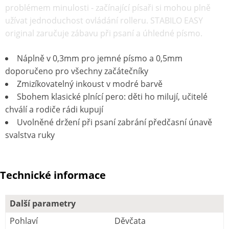
problémem minulosti - začínající písaři si mohou plně
užívat jednoduchost ovládání rolleru. STABILO EASY
original zaručuje zábavu při psaní a úhledné písmo.
Náplně v 0,3mm pro jemné písmo a 0,5mm
doporučeno pro všechny začátečníky
Zmizíkovatelný inkoust v modré barvě
Sbohem klasické plnící pero: děti ho milují, učitelé
chválí a rodiče rádi kupují
Uvolněné držení při psaní zabrání předčasní únavě
svalstva ruky
Technické informace
Další parametry
Pohlaví
Děvčata