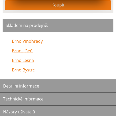
Skladem na prodejně:
Brno Vinohrady
Brno Líšeň
Brno Lesná
Brno Bystrc
Detailní informace
Technické informace
Názory uživatelů