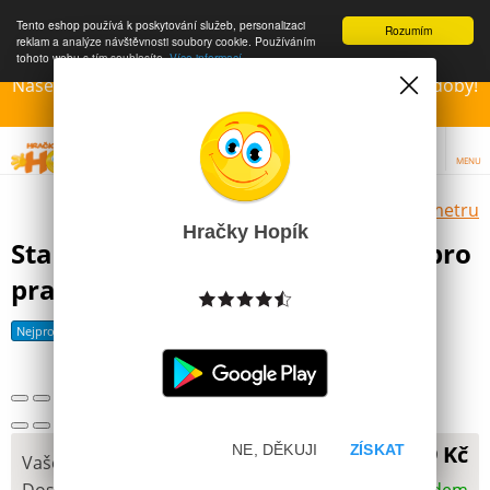
Tento eshop používá k poskytování služeb, personalizaci
Rozumím
reklam a analýze návštěvnosti soubory cookie. Používáním
tohoto webu s tím souhlasíte.
Více informací
Naše Prodejny – Otevřeny dle otvírací prázdninové doby!
Přejeme krásné léto!!!
MENU
Výběr hraček dle zvoleného parametru
Hračky Hopík
Stabilo Pastelky trojhranné 6ks pro
praváky
Další obrázky
Nejprodávanější
279 Kč
NE, DĚKUJI
ZÍSKAT
Vaše cena