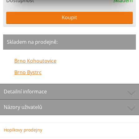
Dostupnost
Skladem
Skladem na prodejně:
Brno Kohoutovice
Brno Bystrc
Detailní informace
Názory uživatelů
Hopíkovy prodejny