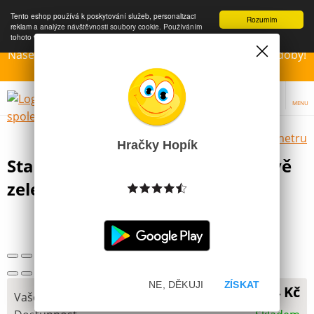
Tento eshop používá k poskytování služeb, personalizaci
Rozumím
reklam a analýze návštěvnosti soubory cookie. Používáním
tohoto webu s tím souhlasíte.
Více informací
Naše Prodejny – Otevřeny dle otvírací prázdninové doby!
Přejeme krásné léto!!!
MENU
Výběr hraček dle zvoleného parametru
Hračky Hopík
Stabilo point 88 tenký liner ledově
zelený
NE, DĚKUJI
ZÍSKAT
24 Kč
Vaše cena