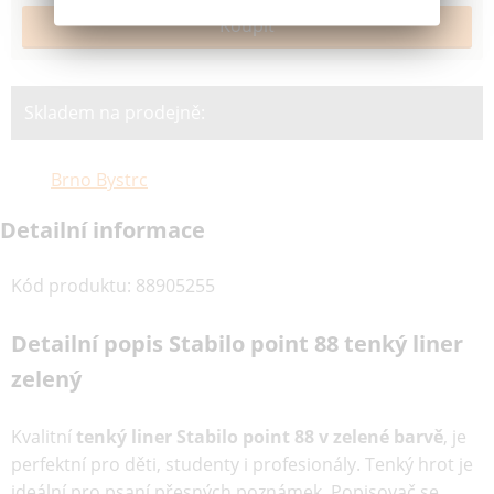
Skladem na prodejně:
Brno Bystrc
Detailní informace
Kód produktu
:
88905255
Detailní popis Stabilo point 88 tenký liner
zelený
Kvalitní
tenký liner Stabilo point 88 v zelené barvě
, je
perfektní pro děti, studenty i profesionály. Tenký hrot je
ideální pro psaní přesných poznámek. Popisovač se