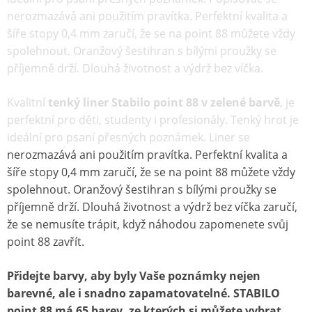
nerozmazává ani použitím pravítka. Perfektní kvalita a
šíře stopy 0,4 mm zaručí, že se na point 88 můžete vždy
spolehnout. Oranžový šestihran s bílými proužky se
příjemně drží. Dlouhá životnost a výdrž bez víčka.
Kvalitní
tenký liner Stabilo point 88 v zelené barvě
, je
perfektní pro děti, studenty i profesionály. Tenký hrot je
ideální pro psaní přesných poznámek. Liner se
nerozmazává ani použitím pravítka. Perfektní kvalita a
šíře stopy 0,4 mm zaručí, že se na point 88 můžete vždy
spolehnout. Oranžový šestihran s bílými proužky se
příjemně drží. Dlouhá životnost a výdrž bez víčka zaručí,
že se nemusíte trápit, když náhodou zapomenete svůj
point 88 zavřít.
Přidejte barvy, aby byly Vaše poznámky nejen
barevné, ale i snadno zapamatovatelné. STABILO
point 88 má 65 barev, ze kterých si můžete vybrat.