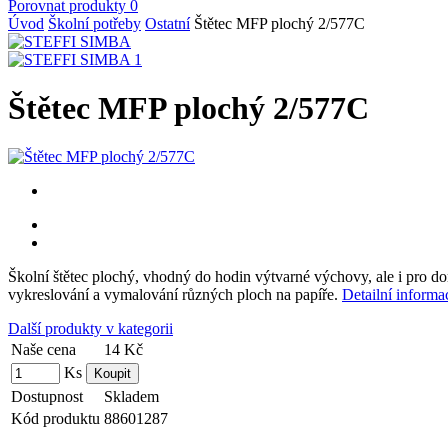
Porovnat produkty
0
Úvod
Školní potřeby
Ostatní
Štětec MFP plochý 2/577C
Štětec MFP plochý 2/577C
Školní štětec plochý, vhodný do hodin výtvarné výchovy, ale i pro dom
vykreslování a vymalování různých ploch na papíře.
Detailní informa
Další produkty v kategorii
Naše cena
14 Kč
Ks
Dostupnost
Skladem
Kód produktu
88601287