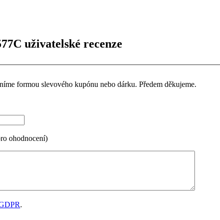
577C uživatelské recenze
ceníme formou slevového kupónu nebo dárku. Předem děkujeme.
pro ohodnocení)
GDPR
.