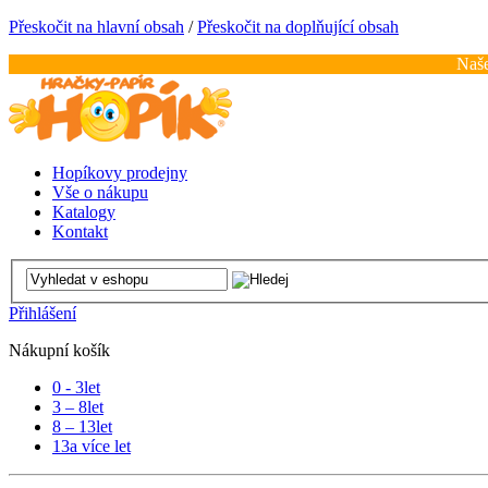
Přeskočit na hlavní obsah
/
Přeskočit na doplňující obsah
Naše
Hopíkovy prodejny
Vše o nákupu
Katalogy
Kontakt
Přihlášení
Nákupní košík
0 - 3
let
3 – 8
let
8 – 13
let
13
a více let