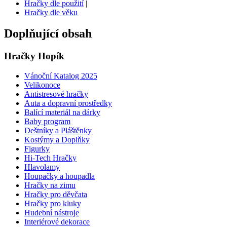
Hračky dle použití
|
Hračky dle věku
Doplňující obsah
Hračky Hopík
Vánoční Katalog 2025
Velikonoce
Antistresové hračky
Auta a dopravní prostředky
Balící materiál na dárky
Baby program
Deštníky a Pláštěnky
Kostýmy a Doplňky
Figurky
Hi-Tech Hračky
Hlavolamy
Houpačky a houpadla
Hračky na zimu
Hračky pro děvčata
Hračky pro kluky
Hudební nástroje
Interiérové dekorace