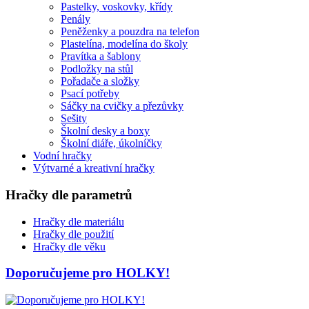
Pastelky, voskovky, křídy
Penály
Peněženky a pouzdra na telefon
Plastelína, modelína do školy
Pravítka a šablony
Podložky na stůl
Pořadače a složky
Psací potřeby
Sáčky na cvičky a přezůvky
Sešity
Školní desky a boxy
Školní diáře, úkolníčky
Vodní hračky
Výtvarné a kreativní hračky
Hračky dle parametrů
Hračky dle materiálu
Hračky dle použití
Hračky dle věku
Doporučujeme pro HOLKY!