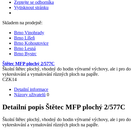
Zeptejte se odborníka
Vytisknout stránku
Skladem na prodejně:
Brno Vinohrady
Brno Líšeň
Brno Kohoutovice
Brno Lesná
Brno Bystrc
Štětec MFP plochý 2/577C
Školní štětec plochý, vhodný do hodin výtvarné výchovy, ale i pro dom
vykreslování a vymalování různých ploch na papíře.
CZK
14
Detailní informace
Názory uživatelů
0
Detailní popis Štětec MFP plochý 2/577C
Školní štětec plochý, vhodný do hodin výtvarné výchovy, ale i pro dom
vykreslování a vymalování různých ploch na papíře.