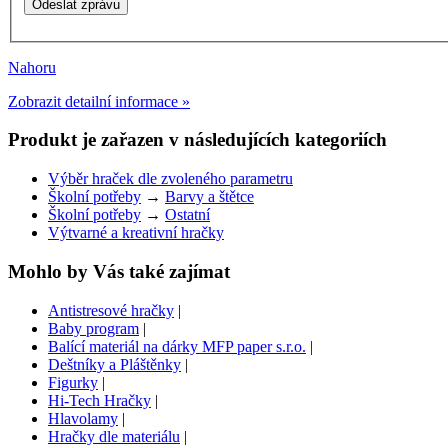
Nahoru
Zobrazit detailní informace »
Produkt je zařazen v následujících kategoriích
Výběr hraček dle zvoleného parametru
Školní potřeby
→
Barvy a štětce
Školní potřeby
→
Ostatní
Výtvarné a kreativní hračky
Mohlo by Vás také zajímat
Antistresové hračky
|
Baby program
|
Balící materiál na dárky MFP paper s.r.o.
|
Deštníky a Pláštěnky
|
Figurky
|
Hi-Tech Hračky
|
Hlavolamy
|
Hračky dle materiálu
|