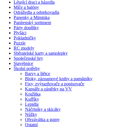
Létající draci a házedla
Míče a balóny
Odrážedla a odstrkovadla
Panenky a Miminka
Papírenský sortiment
Párty doplňky
Plyšáci
Pokladničky
Puzzle
RC modely
Sběratelské karty a samolepky
Společenské hry
Stavebnice
Školní potřeby
Barvy a štětce
Bloky, záznamové knihy a památníky
Fixy, zvýrazňovače a popisovače
Kapsáře a zástěrky na VV
Kružítka
Kufříky
Lepidla
Náčrtníky a skicáky
Nůžky
Ořezávátka a gumy
Ostatní