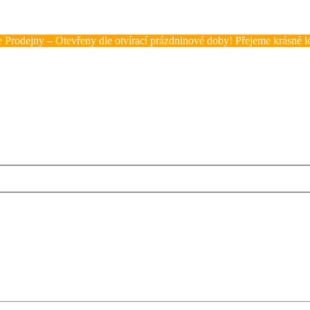
 Prodejny – Otevřeny dle otvírací prázdninové doby! Přejeme krásné lé