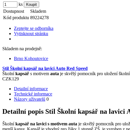
ks
Dostupnost
Skladem
Kód produktu
89224278
Zeptejte se odborníka
Vytisknout stránku
Skladem na prodejně:
Brno Kohoutovice
Stil Školní kapsář na lavici Auto Red Speed
Školní
kapsář
s motivem
auta
je skvělý pomocník pro uložení školníc
CZK
129
Detailní informace
Technické informace
Názory uživatelů
0
Detailní popis Stil Školní kapsář na lavici
Školní
kapsář na lavici s motivem auta
je skvělý pomocník pro ulože
menší kapsy. Kapsář je vhodný pro žáky 1.stupně ZŠ, je vyroben z pe