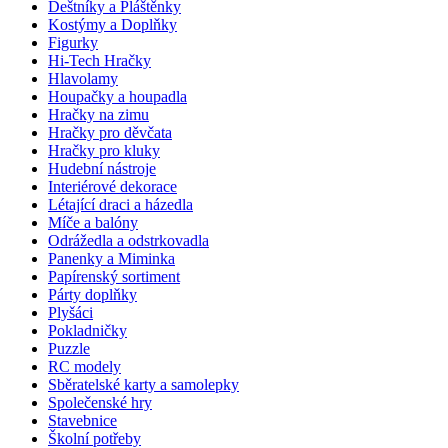
Deštníky a Pláštěnky
Kostýmy a Doplňky
Figurky
Hi-Tech Hračky
Hlavolamy
Houpačky a houpadla
Hračky na zimu
Hračky pro děvčata
Hračky pro kluky
Hudební nástroje
Interiérové dekorace
Létající draci a házedla
Míče a balóny
Odrážedla a odstrkovadla
Panenky a Miminka
Papírenský sortiment
Párty doplňky
Plyšáci
Pokladničky
Puzzle
RC modely
Sběratelské karty a samolepky
Společenské hry
Stavebnice
Školní potřeby