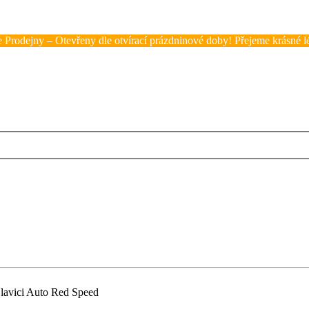
 Prodejny – Otevřeny dle otvírací prázdninové doby! Přejeme krásné lé
a lavici Auto Red Speed