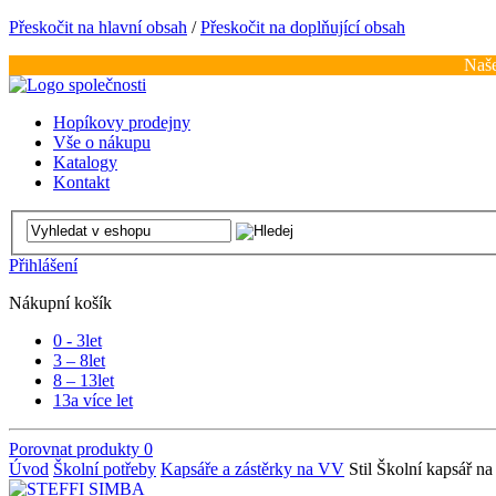
Přeskočit na hlavní obsah
/
Přeskočit na doplňující obsah
Naše
Hopíkovy prodejny
Vše o nákupu
Katalogy
Kontakt
Přihlášení
Nákupní košík
0 - 3
let
3 – 8
let
8 – 13
let
13
a více let
Porovnat produkty
0
Úvod
Školní potřeby
Kapsáře a zástěrky na VV
Stil Školní kapsář n