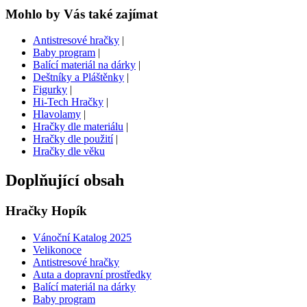
Mohlo by Vás také zajímat
Antistresové hračky
|
Baby program
|
Balící materiál na dárky
|
Deštníky a Pláštěnky
|
Figurky
|
Hi-Tech Hračky
|
Hlavolamy
|
Hračky dle materiálu
|
Hračky dle použití
|
Hračky dle věku
Doplňující obsah
Hračky Hopík
Vánoční Katalog 2025
Velikonoce
Antistresové hračky
Auta a dopravní prostředky
Balící materiál na dárky
Baby program