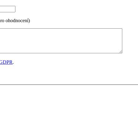
pro ohodnocení)
GDPR
.