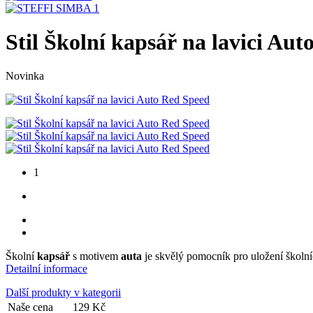
Stil Školní kapsář na lavici Au
Novinka
1
Školní
kapsář
s motivem
auta
je skvělý pomocník pro uložení školníc
Detailní informace
Další produkty v kategorii
Naše cena
129 Kč