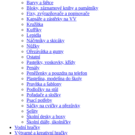
Barvy a štětce
Bloky, záznamové knihy a památníky
Fixy, zvýrazňovače a popisovače
Kapsáře a zástěrky na VV
Kružítka
Kufříky
Lepidla
Náčrtníky a skicáky
Nůžky
Ořezávátka a gumy
Ostatní
Pastelky, voskovky, křídy
Penály
Peněženky a pouzdra na telefon
Plastelína, modelína do školy
Pravítka a šablony
Podložky na stůl
Pořadače a složky
Psací potřeby
Sáčky na cvičky a přezůvky
Sešity
Školní desky a boxy
Školní diáře, úkolníčky
Vodní hračky
Výtvarné a kreativní hračky