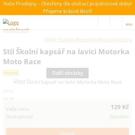
Naše Prodejny – Otevřeny dle otvírací prázdninové doby!
Přejeme krásné léto!!!
MENU
Výběr hraček dle zvoleného parametru
Stil Školní kapsář na lavici Motorka
Moto Race
Další obrázky
Novinka
129 Kč
Vaše cena
Dostupnost
Skladem