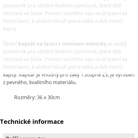
pomocník pro uložení školních pomůcek, které dítě
nechává ve škole. Pomocí suchého zipu se připevní ke
školní lavici, k uložení slouží jedna velká a dvě menší
kapsy.
Školní
kapsář na lavici s motivem motorky
je skvělý
pomocník pro uložení školních pomůcek, které dítě
nechává ve škole. Pomocí suchého zipu se připevní ke
školní lavici, k uložení slouží jedna velká a dvě menší
kapsy. Kapsář je vhodný pro žáky 1.stupně ZŠ, je vyroben
z pevného, kvalitního materiálu.
Rozměry: 36 x 30cm
Technické informace