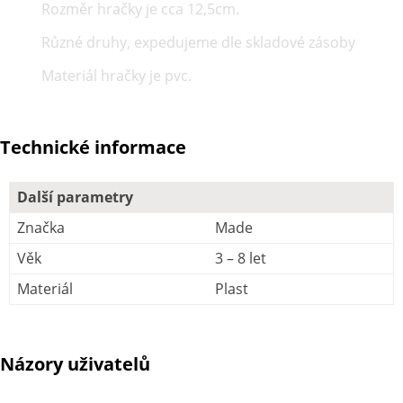
Rozměr hračky je cca 12,5cm.
Různé druhy, expedujeme dle skladové zásoby
Materiál hračky je pvc.
Technické informace
Další parametry
Značka
Made
Věk
3 – 8 let
Materiál
Plast
Názory uživatelů