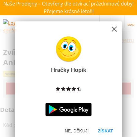
Naše Prodejny – Otevřeny dle otvírací prázdninové doby!
Přejeme krásné léto!!!
MENU
Výběr hraček dle zvoleného parametru
Zvířátka dinosauři 5ks 12,5cm
Animal Planet
Hračky Hopík
Novinka
Produkt již bohužel není dostupný
Detailní informace
Kód produktu
:
90607526
NE, DĚKUJI
ZÍSKAT