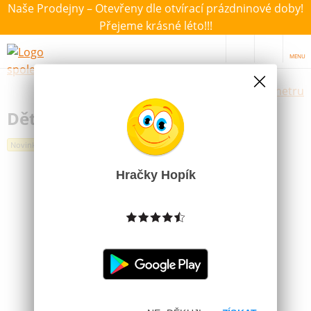
Naše Prodejny – Otevřeny dle otvírací prázdninové doby!
Přejeme krásné léto!!!
MENU
Výběr hraček dle zvoleného parametru
Dětský Batoh L.O.L Surprise
Novinka
Hračky Hopík