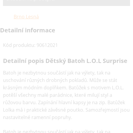
Brno Lesná
Detailní informace
Kód produktu
:
90612021
Detailní popis Dětský Batoh L.O.L Surprise
Batoh je nezbytnou součástí jak na výlety, tak na
uschování různých drobných pokladů. Může se stát
krásným módním doplňkem. Batůžek s motivem L.O.L.
potěší všechny malé parádnice, které milují styl a
růžovou barvu. Zapínání hlavní kapsy je na zip. Batůžek
Lolka má i praktické závěsné poutko. Samozřejmostí jsou
nastavitelné ramenní popruhy.
Batoh je nezbytnou součástí jak na výlety, tak na