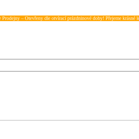
 Prodejny – Otevřeny dle otvírací prázdninové doby! Přejeme krásné lé