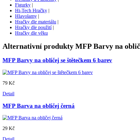
Figurky
|
Hi-Tech Hračky
|
Hlavolamy
|
Hračky dle materiálu
|
Hračky dle použití
|
Hračky dle věku
Alternativní produkty
MFP Barvy na obliče
MFP Barvy na obličej se štětečkem 6 barev
79 Kč
Detail
MFP Barva na obličej černá
29 Kč
Detail