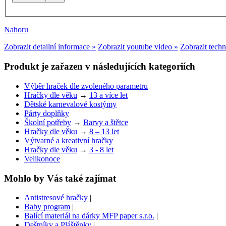
Nahoru
Zobrazit detailní informace »
Zobrazit youtube video »
Zobrazit tech
Produkt je zařazen v následujících kategoriích
Výběr hraček dle zvoleného parametru
Hračky dle věku
→
13 a více let
Dětské karnevalové kostýmy
Párty doplňky
Školní potřeby
→
Barvy a štětce
Hračky dle věku
→
8 – 13 let
Výtvarné a kreativní hračky
Hračky dle věku
→
3 - 8 let
Velikonoce
Mohlo by Vás také zajímat
Antistresové hračky
|
Baby program
|
Balící materiál na dárky MFP paper s.r.o.
|
Deštníky a Pláštěnky
|