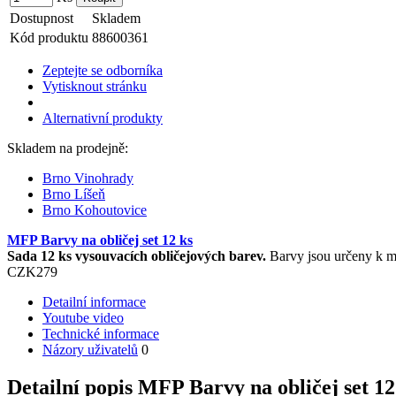
Dostupnost
Skladem
Kód produktu
88600361
Zeptejte se odborníka
Vytisknout stránku
Alternativní produkty
Skladem na prodejně:
Brno Vinohrady
Brno Líšeň
Brno Kohoutovice
MFP Barvy na obličej set 12 ks
Sada 12 ks vysouvacích obličejových barev.
Barvy jsou určeny k ma
CZK
279
Detailní informace
Youtube video
Technické informace
Názory uživatelů
0
Detailní popis MFP Barvy na obličej set 12