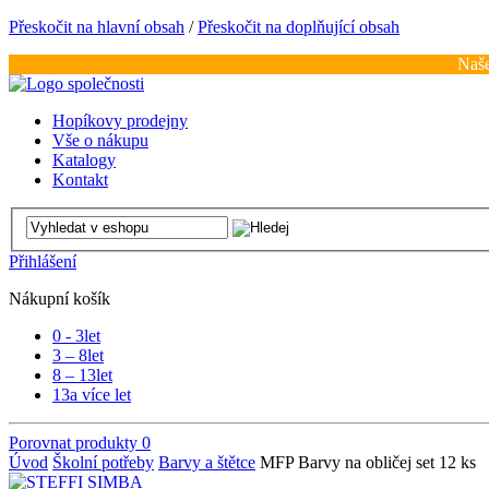
Přeskočit na hlavní obsah
/
Přeskočit na doplňující obsah
Naše
Hopíkovy prodejny
Vše o nákupu
Katalogy
Kontakt
Přihlášení
Nákupní košík
0 - 3
let
3 – 8
let
8 – 13
let
13
a více let
Porovnat produkty
0
Úvod
Školní potřeby
Barvy a štětce
MFP Barvy na obličej set 12 ks