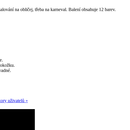
lování na obličej, třeba na karneval. Balení obsahuje 12 barev.
e.
pokožku.
vadné.
ory uživatelů »