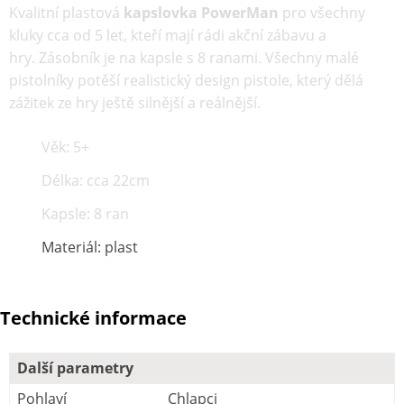
Kvalitní plastová
kapslovka PowerMan
pro všechny
kluky cca od 5 let, kteří mají rádi akční zábavu a
hry. Zásobník je na kapsle s 8 ranami. Všechny malé
pistolníky potěší realistický design pistole, který dělá
zážitek ze hry ještě silnější a reálnější.
Věk: 5+
Délka: cca 22cm
Kapsle: 8 ran
Materiál: plast
Technické informace
Další parametry
Pohlaví
Chlapci