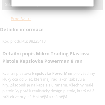
Skladem na prodejně:
Brno Bystrc
Detailní informace
Kód produktu
:
98225413
Detailní popis Mikro Trading Plastová
Pistole Kapslovka Powerman 8 ran
Kvalitní plastová
kapslovka PowerMan
pro všechny
kluky cca od 5 let, kteří mají rádi akční zábavu a
hry. Zásobník je na kapsle s 8 ranami. Všechny malé
pistolníky potěší realistický design pistole, který dělá
zážitek ze hry ještě silnější a reálnější.