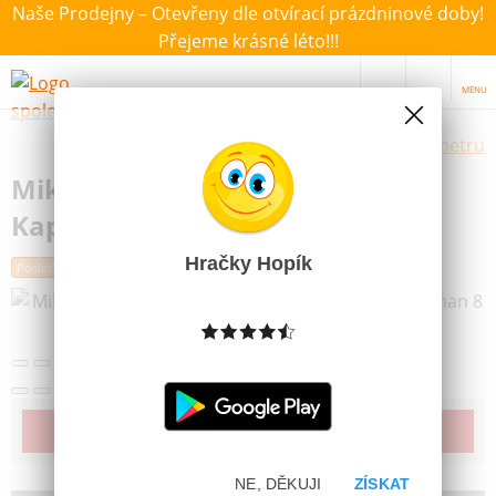
Naše Prodejny – Otevřeny dle otvírací prázdninové doby!
Přejeme krásné léto!!!
MENU
Výběr hraček dle zvoleného parametru
Mikro Trading Plastová Pistole
Kapslovka Powerman 8 ran
Hračky Hopík
Poslední šance
Další obrázky
Produkt již bohužel není dostupný
NE, DĚKUJI
ZÍSKAT