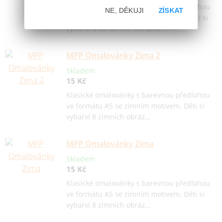
Klasické omalovánky s barevnou předlohou
NE, DĚKUJI
ZÍSKAT
ve formátu A5 s vánočním motivem. Děti si
vybarví 8 vánočních obrázků…
MFP Omalovánky Zima 2
Skladem
15 Kč
Klasické omalovánky s barevnou předlohou
ve formátu A5 se zimním motivem. Děti si
vybarví 8 zimních obráz…
MFP Omalovánky Zima
Skladem
15 Kč
Klasické omalovánky s barevnou předlohou
ve formátu A5 se zimním motivem. Děti si
vybarví 8 zimních obráz…