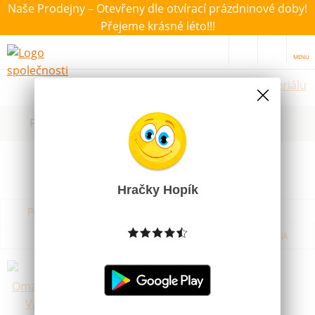
Naše Prodejny – Otevřeny dle otvírací prázdninové doby!
Přejeme krásné léto!!!
MENU
Hračky dle materiálu
Filtrovat dle dostupnosti, ceny, výrobce
Hračky Hopík
Podle názvu od A do Z
Od nejdražšího
Od nejlevnějšího
Podle názvu od Z do A
MFP Omalovánky Vánoce
Skladem
15 Kč