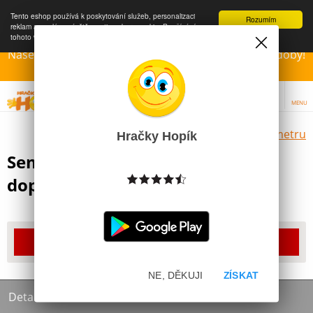
Tento eshop používá k poskytování služeb, personalizaci
Rozumím
reklam a analýze návštěvnosti soubory cookie. Používáním
tohoto webu s tím souhlasíte.
Více informací
Naše Prodejny – Otevřeny dle otvírací prázdninové doby!
Přejeme krásné léto!!!
MENU
Výběr hraček dle zvoleného parametru
Hračky Hopík
Semafor KIDS GLOBE TRAFFIC + 3
dopravní značky
Produkt již bohužel není dostupný
NE, DĚKUJI
ZÍSKAT
Detailní informace