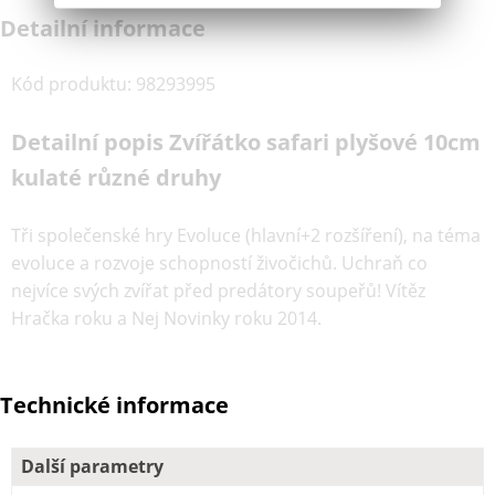
Detailní informace
Kód produktu
:
98293995
Detailní popis Zvířátko safari plyšové 10cm
kulaté různé druhy
Tři společenské hry Evoluce (hlavní+2 rozšíření), na téma
evoluce a rozvoje schopností živočichů. Uchraň co
nejvíce svých zvířat před predátory soupeřů! Vítěz
Hračka roku a Nej Novinky roku 2014.
Technické informace
Další parametry