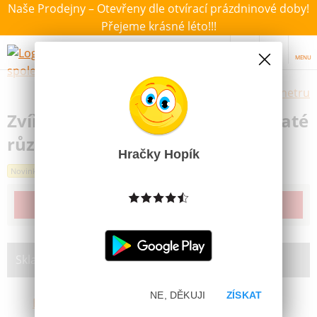
Naše Prodejny – Otevřeny dle otvírací prázdninové doby!
Přejeme krásné léto!!!
MENU
Výběr hraček dle zvoleného parametru
Zvířátko safari plyšové 10cm kulaté
různé druhy
Hračky Hopík
Novinka
Produkt již bohužel není dostupný
Skladem na prodejně:
NE, DĚKUJI
ZÍSKAT
Brno Lesná