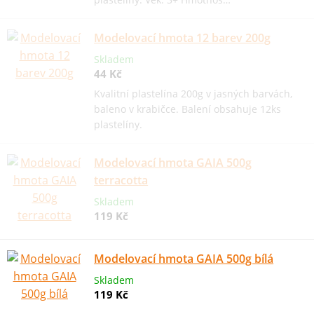
Modelovací hmota 12 barev 200g
Skladem
44 Kč
Kvalitní plastelína 200g v jasných barvách,
baleno v krabičce. Balení obsahuje 12ks
plastelíny.
Modelovací hmota GAIA 500g
terracotta
Skladem
119 Kč
Modelovací hmota GAIA 500g bílá
Skladem
119 Kč