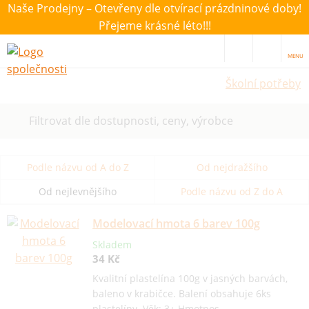
Naše Prodejny – Otevřeny dle otvírací prázdninové doby!
Přejeme krásné léto!!!
MENU
Školní potřeby
Filtrovat dle dostupnosti, ceny, výrobce
Podle názvu od A do Z
Od nejdražšího
Od nejlevnějšího
Podle názvu od Z do A
Modelovací hmota 6 barev 100g
Skladem
34 Kč
Kvalitní plastelína 100g v jasných barvách,
baleno v krabičce. Balení obsahuje 6ks
plastelíny. Věk: 3+ Hmotnos…