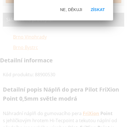
NE, DĚKUJI
ZÍSKAT
Skladem na prodejně:
Brno Vinohrady
Brno Bystrc
Detailní informace
Kód produktu
:
88900530
Detailní popis Náplň do pera Pilot FriXion
Point 0,5mm světle modrá
Náhradní náplň do gumovacího pera
FriXion
Point
s jehličkovým hrotem Hi-Tecpoint a tekutou náplní od