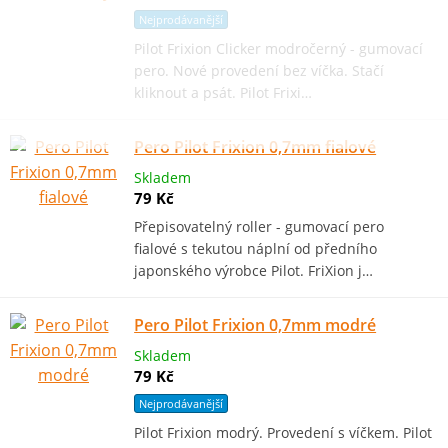
Nejprodávanější
Pilot Frixion Clicker modročerný - gumovací
pero. Nové provedení bez víčka. Stačí
kliknout a psát. Pilot Frixi…
Pero Pilot Frixion 0,7mm fialové
Skladem
79 Kč
Přepisovatelný roller - gumovací pero
fialové s tekutou náplní od předního
japonského výrobce Pilot. FriXion j…
Pero Pilot Frixion 0,7mm modré
Skladem
79 Kč
Nejprodávanější
Pilot Frixion modrý. Provedení s víčkem. Pilot