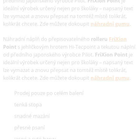
předního japonského výrobce Pilot.
FriXion Point
je
ideální výrobek určený nejen pro školáky – napsaný text
lze vymazat a znovu přepsat na tomtéž místě tolikrát,
kolikrát chcete. Zde můžete dokoupit
náhradní gumu
.
Náhradní náplň do přepisovatelného
rolleru
FriXion
Point
s jehličkovým hrotem Hi-Tecpoint a tekutou náplní
od předního japonského výrobce Pilot.
FriXion Point
je
ideální výrobek určený nejen pro školáky – napsaný text
lze vymazat a znovu přepsat na tomtéž místě tolikrát,
kolikrát chcete. Zde můžete dokoupit
náhradní gumu
.
Prodej pouze po celém balení
tenká stopa
snadné mazání
přesné psaní
jasné a syté barvy