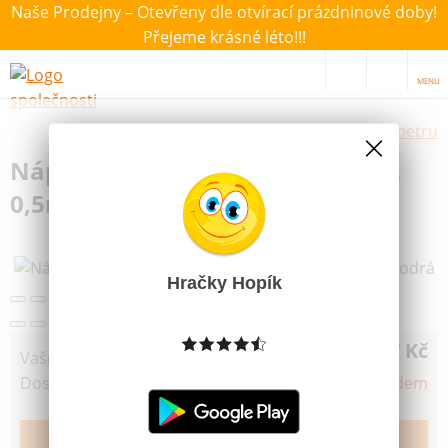
Naše Prodejny – Otevřeny dle otvírací prázdninové doby!
Přejeme krásné léto!!!
MENU
Výběr hraček dle zvoleného parametru
Náplň do pera Pilot FriXion Point
0,5mm světle modrá
Hračky Hopík
117 Kč
Vaše cena
Dostupnost
Není skladem